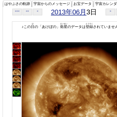
はやぶさの軌跡
宇宙からのメッセージ
お宝データ
宇宙カレンダ
2013年06月
3日
<<<
<<
<
>
ひ
えいせい
とうろく
♪この
日
の「あけぼの」
衛星
のデータは
登録
されていませ