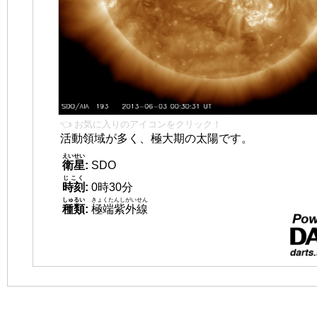
👈 お気に入りのアイコンをクリック！
活動領域が多く、極大期の太陽です。
えいせい
衛星
:
SDO
じこく
時刻
:
0時30分
しゅるい
きょくたんしがいせん
種類
:
極端紫外線