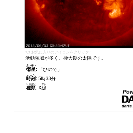
👈 お気に入りのアイコンをクリック！
活動領域が多く、極大期の太陽です。
えいせい
衛星
:
「ひので」
じこく
時刻
:
5時33分
しゅるい
せん
種類
:
X
線