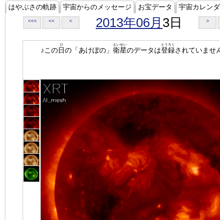
はやぶさの軌跡
宇宙からのメッセージ
お宝データ
宇宙カレンダ
2013年06月
3日
<<<
<<
<
>
ひ
えいせい
とうろく
♪この
日
の「あけぼの」
衛星
のデータは
登録
されていませ