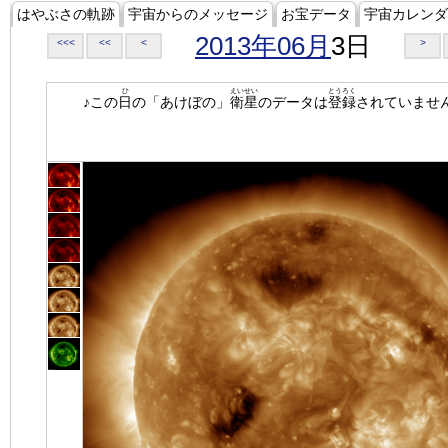
はやぶさの軌跡
宇宙からのメッセージ
お宝データ
宇宙カレンダ
2013年06月
3日
<<<
<<
<
>
ひ
えいせい
とうろく
♪この
日
の「あけぼの」
衛星
のデータは
登録
されていませ