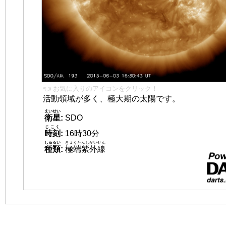
👈 お気に入りのアイコンをクリック！
活動領域が多く、極大期の太陽です。
えいせい
衛星
:
SDO
じこく
時刻
:
16時30分
しゅるい
きょくたんしがいせん
種類
:
極端紫外線