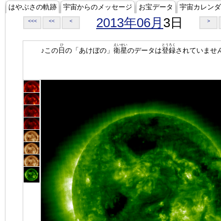
はやぶさの軌跡
宇宙からのメッセージ
お宝データ
宇宙カレンダ
2013年06月
3日
<<<
<<
<
>
ひ
えいせい
とうろく
♪この
日
の「あけぼの」
衛星
のデータは
登録
されていませ