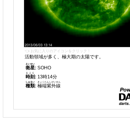
👈 お気に入りのアイコンをクリック！
活動領域が多く、極大期の太陽です。
えいせい
衛星
:
SOHO
じこく
時刻
:
13時14分
しゅるい
きょくたんしがいせん
種類
:
極端紫外線