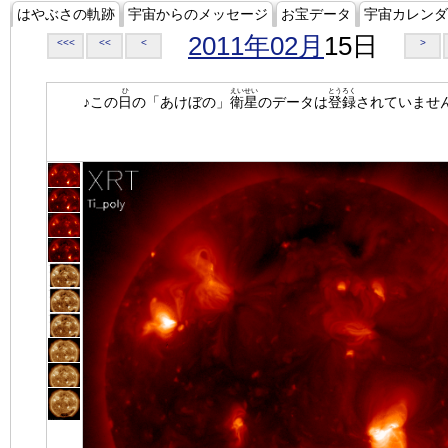
はやぶさの軌跡
宇宙からのメッセージ
お宝データ
宇宙カレンダ
2011年02月
15日
<<<
<<
<
>
ひ
えいせい
とうろく
♪この
日
の「あけぼの」
衛星
のデータは
登録
されていませ