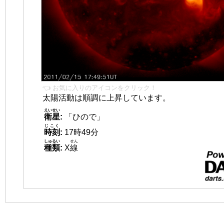
👈 お気に入りのアイコンをクリック！
太陽活動は順調に上昇しています。
えいせい
衛星
:
「ひので」
じこく
時刻
:
17時49分
しゅるい
せん
種類
:
X
線