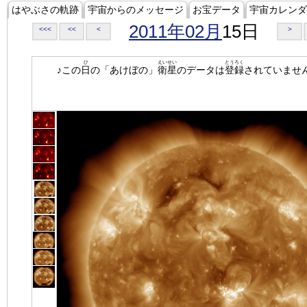
はやぶさの軌跡
宇宙からのメッセージ
お宝データ
宇宙カレンダ
2011年02月
15日
<<<
<<
<
>
ひ
えいせい
とうろく
♪この
日
の「あけぼの」
衛星
のデータは
登録
されていませ