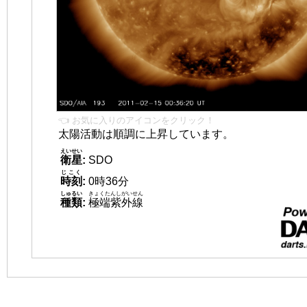
👈 お気に入りのアイコンをクリック！
太陽活動は順調に上昇しています。
えいせい
衛星
:
SDO
じこく
時刻
:
0時36分
しゅるい
きょくたんしがいせん
種類
:
極端紫外線