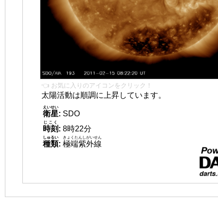
👈 お気に入りのアイコンをクリック！
太陽活動は順調に上昇しています。
えいせい
衛星
:
SDO
じこく
時刻
:
8時22分
しゅるい
きょくたんしがいせん
種類
:
極端紫外線