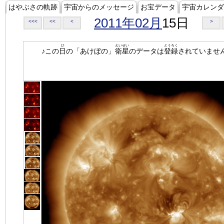
はやぶさの軌跡
宇宙からのメッセージ
お宝データ
宇宙カレンダ
2011年02月
15日
<<<
<<
<
>
ひ
えいせい
とうろく
♪この
日
の「あけぼの」
衛星
のデータは
登録
されていませ