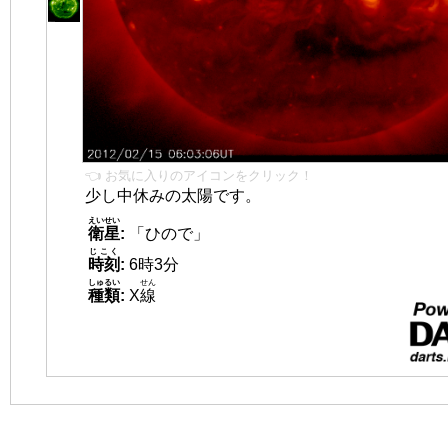
👈 お気に入りのアイコンをクリック！
少し中休みの太陽です。
えいせい
衛星
:
「ひので」
じこく
時刻
:
6時3分
しゅるい
せん
種類
:
X
線