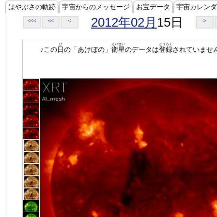
はやぶさの軌跡
宇宙からのメッセージ
お宝データ
宇宙カレンダ
2012年02月
15日
<<<
<<
<
>
ひ
えいせい
とうろく
♪この
日
の「あけぼの」
衛星
のデータは
登録
されていませ