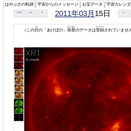
はやぶさの軌跡
宇宙からのメッセージ
お宝データ
宇宙カレンダ
2011年03月
15日
<<<
<<
<
>
ひ
えいせい
とうろく
♪この
日
の「あけぼの」
衛星
のデータは
登録
されていませ