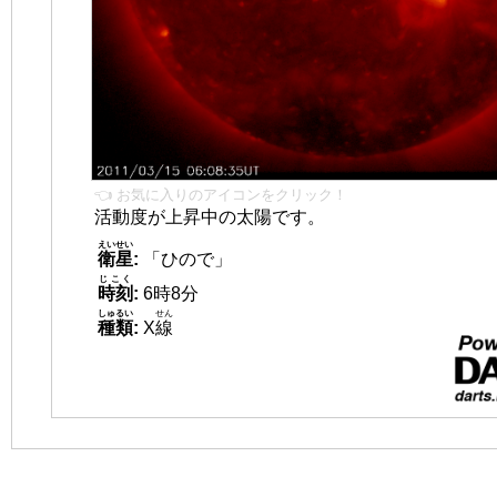
👈 お気に入りのアイコンをクリック！
活動度が上昇中の太陽です。
えいせい
衛星
:
「ひので」
じこく
時刻
:
6時8分
しゅるい
せん
種類
:
X
線