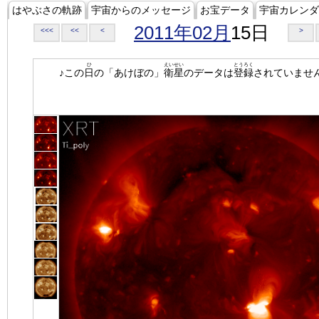
はやぶさの軌跡
宇宙からのメッセージ
お宝データ
宇宙カレンダ
2011年02月
15日
<<<
<<
<
>
ひ
えいせい
とうろく
♪この
日
の「あけぼの」
衛星
のデータは
登録
されていませ