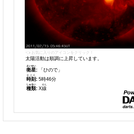
👈 お気に入りのアイコンをクリック！
太陽活動は順調に上昇しています。
えいせい
衛星
:
「ひので」
じこく
時刻
:
5時46分
しゅるい
せん
種類
:
X
線