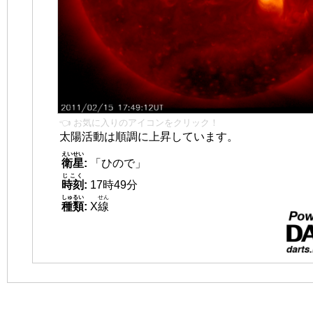
👈 お気に入りのアイコンをクリック！
太陽活動は順調に上昇しています。
えいせい
衛星
:
「ひので」
じこく
時刻
:
17時49分
しゅるい
せん
種類
:
X
線