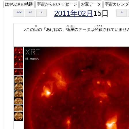
はやぶさの軌跡
宇宙からのメッセージ
お宝データ
宇宙カレンダ
2011年02月
15日
<<<
<<
<
>
ひ
えいせい
とうろく
♪この
日
の「あけぼの」
衛星
のデータは
登録
されていませ