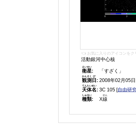
👈 お気に入りのアイコンをク
活動銀河中心核
えいせい
衛星
:
「すざく」
かんそく
び
観測
日
:
2008年02月05日 1
てんたいめい
天体名
:
3C 105
[
自由研究
しゅるい
せん
種類
:
X
線