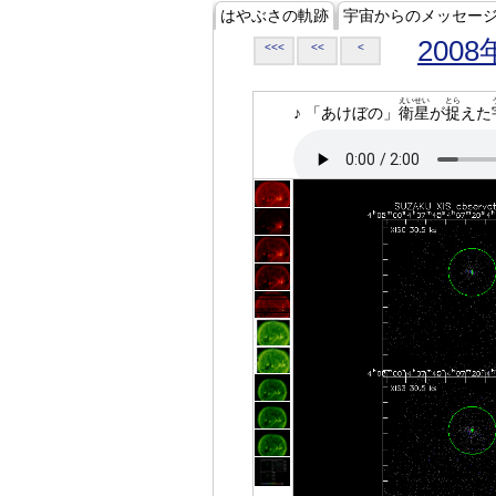
はやぶさの軌跡
宇宙からのメッセー
2008
<<<
<<
<
えいせい
とら
♪ 「あけぼの」
衛星
が
捉
えた