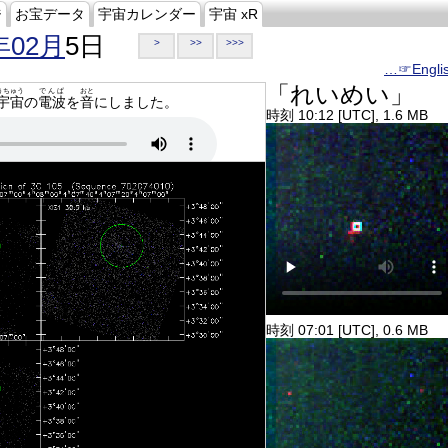
ジ
お宝データ
宇宙カレンダー
宇宙 xR
年02月
5日
>
>>
>>>
…☞Engli
「れいめい」
うちゅう
でんぱ
おと
宇宙
の
電波
を
音
にしました。
時刻 10:12 [UTC], 1.6 MB
時刻 07:01 [UTC], 0.6 MB