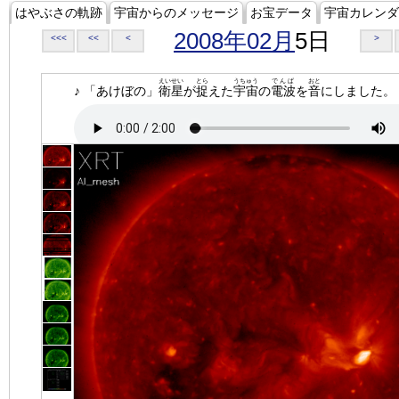
はやぶさの軌跡
宇宙からのメッセージ
お宝データ
宇宙カレンダ
2008年02月
5日
<<<
<<
<
>
えいせい
とら
うちゅう
でんぱ
おと
♪ 「あけぼの」
衛星
が
捉
えた
宇宙
の
電波
を
音
にしました。