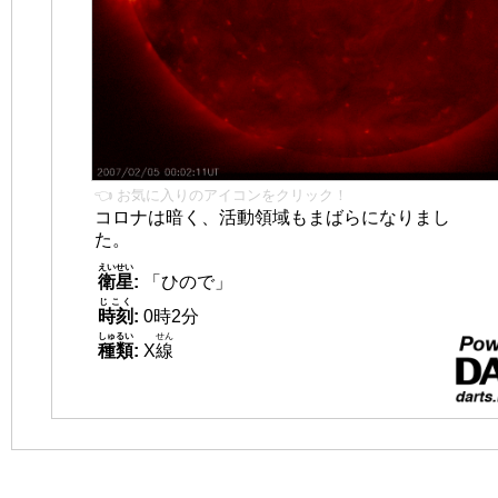
👈 お気に入りのアイコンをクリック！
コロナは暗く、活動領域もまばらになりまし
た。
えいせい
衛星
:
「ひので」
じこく
時刻
:
0時2分
しゅるい
せん
種類
:
X
線