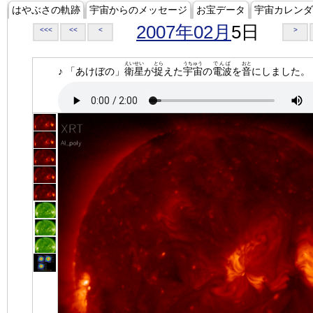
はやぶさの軌跡
宇宙からのメッセージ
お宝データ
宇宙カレンダ
2007年02月
5日
<<<
<<
<
>
えいせい
とら
うちゅう
でんぱ
おと
♪ 「あけぼの」
衛星
が
捉
えた
宇宙
の
電波
を
音
にしました。