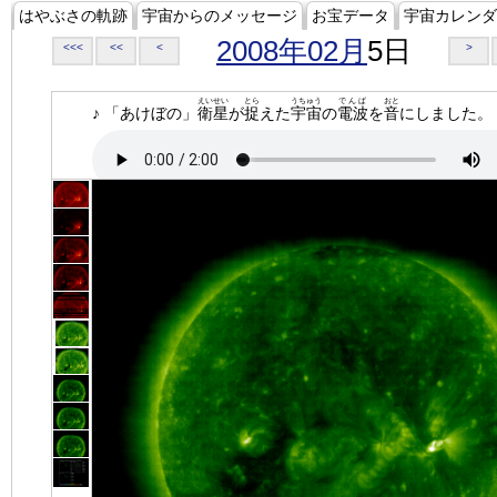
はやぶさの軌跡
宇宙からのメッセージ
お宝データ
宇宙カレンダ
2008年02月
5日
<<<
<<
<
>
えいせい
とら
うちゅう
でんぱ
おと
♪ 「あけぼの」
衛星
が
捉
えた
宇宙
の
電波
を
音
にしました。