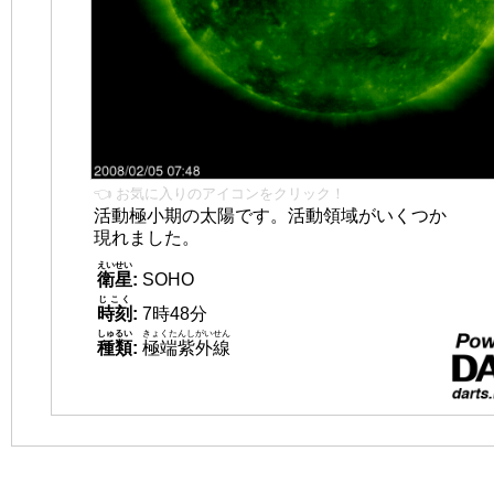
👈 お気に入りのアイコンをクリック！
活動極小期の太陽です。活動領域がいくつか
現れました。
えいせい
衛星
:
SOHO
じこく
時刻
:
7時48分
しゅるい
きょくたんしがいせん
種類
:
極端紫外線