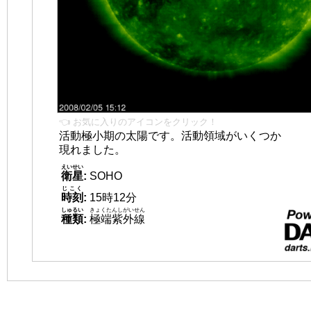
👈 お気に入りのアイコンをクリック！
活動極小期の太陽です。活動領域がいくつか
現れました。
えいせい
衛星
:
SOHO
じこく
時刻
:
15時12分
しゅるい
きょくたんしがいせん
種類
:
極端紫外線