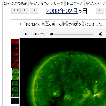
はやぶさの軌跡
宇宙からのメッセージ
お宝データ
宇宙カレンダ
2008年02月
5日
<<<
<<
<
>
えいせい
とら
うちゅう
でんぱ
おと
♪ 「あけぼの」
衛星
が
捉
えた
宇宙
の
電波
を
音
にしました。