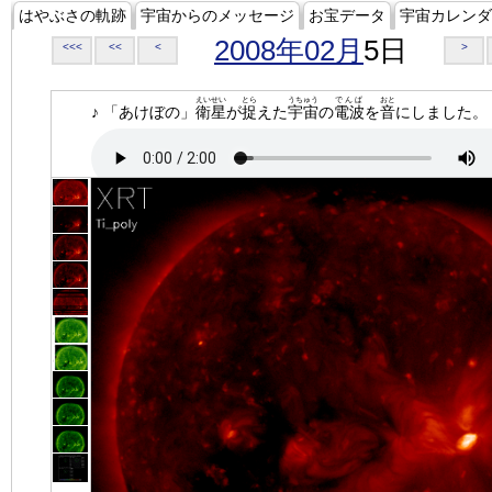
はやぶさの軌跡
宇宙からのメッセージ
お宝データ
宇宙カレンダ
2008年02月
5日
<<<
<<
<
>
えいせい
とら
うちゅう
でんぱ
おと
♪ 「あけぼの」
衛星
が
捉
えた
宇宙
の
電波
を
音
にしました。