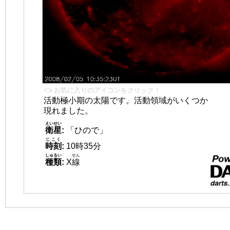
👈 お気に入りのアイコンをクリック！
活動極小期の太陽です。活動領域がいくつか
現れました。
えいせい
衛星
:
「ひので」
じこく
時刻
:
10時35分
しゅるい
せん
種類
:
X
線