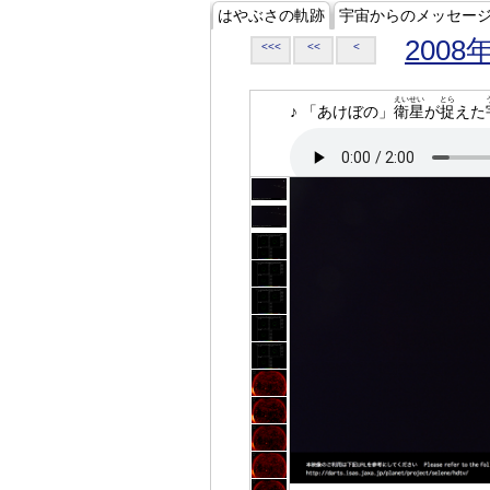
はやぶさの軌跡
宇宙からのメッセー
2008
<<<
<<
<
えいせい
とら
♪ 「あけぼの」
衛星
が
捉
えた