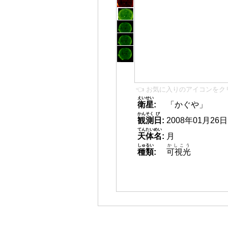
👈 お気に入りのアイコンをク
えいせい
衛星
:
「かぐや」
かんそく
び
観測
日
:
2008年01月26日 2
てんたいめい
天体名
:
月
しゅるい
かしこう
種類
:
可視光