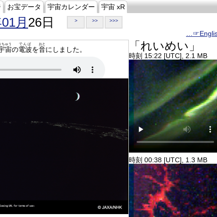
ジ
お宝データ
宇宙カレンダー
宇宙 xR
年01月
26日
>
>>
>>>
…☞Engli
「れいめい」
うちゅう
でんぱ
おと
宇宙
の
電波
を
音
にしました。
時刻 15:22 [UTC], 2.1 MB
時刻 00:38 [UTC], 1.3 MB