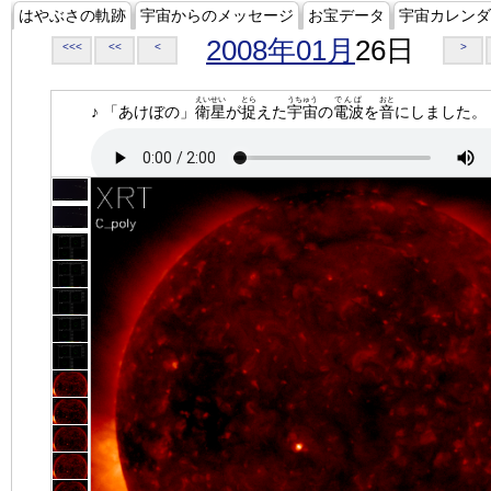
はやぶさの軌跡
宇宙からのメッセージ
お宝データ
宇宙カレンダ
2008年01月
26日
<<<
<<
<
>
えいせい
とら
うちゅう
でんぱ
おと
♪ 「あけぼの」
衛星
が
捉
えた
宇宙
の
電波
を
音
にしました。