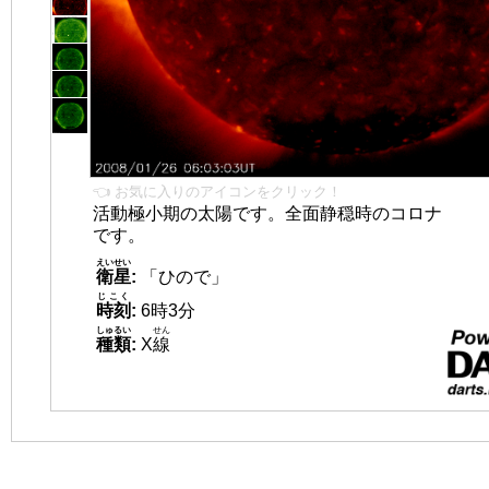
👈 お気に入りのアイコンをクリック！
活動極小期の太陽です。全面静穏時のコロナ
です。
えいせい
衛星
:
「ひので」
じこく
時刻
:
6時3分
しゅるい
せん
種類
:
X
線