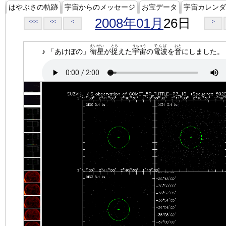
はやぶさの軌跡
宇宙からのメッセージ
お宝データ
宇宙カレンダ
2008年01月
26日
<<<
<<
<
>
えいせい
とら
うちゅう
でんぱ
おと
♪ 「あけぼの」
衛星
が
捉
えた
宇宙
の
電波
を
音
にしました。