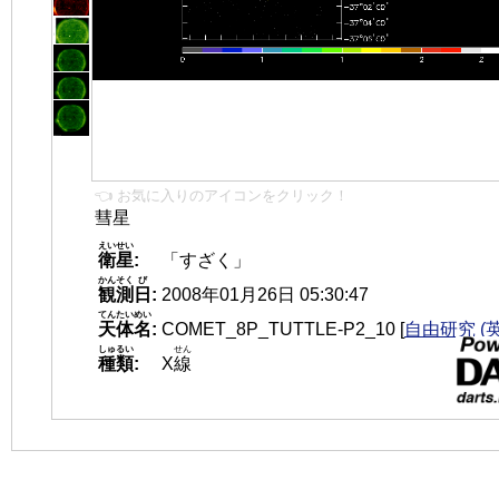
👈 お気に入りのアイコンをクリック！
彗星
えいせい
衛星
:
「すざく」
かんそく
び
観測
日
:
2008年01月26日 05:30:47
てんたいめい
天体名
:
COMET_8P_TUTTLE-P2_10
[
自由研究 (
しゅるい
せん
種類
:
X
線