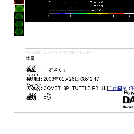
👈 お気に入りのアイコンをクリック！
彗星
えいせい
衛星
:
「すざく」
かんそく
び
観測
日
:
2008年01月26日 08:42:47
てんたいめい
天体名
:
COMET_8P_TUTTLE-P2_11
[
自由研究 (英
しゅるい
せん
種類
:
X
線