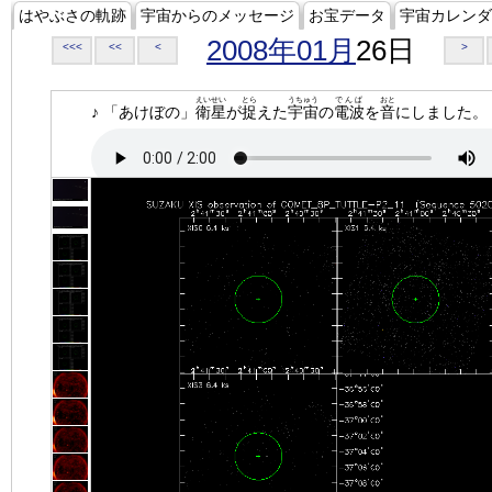
はやぶさの軌跡
宇宙からのメッセージ
お宝データ
宇宙カレンダ
2008年01月
26日
<<<
<<
<
>
えいせい
とら
うちゅう
でんぱ
おと
♪ 「あけぼの」
衛星
が
捉
えた
宇宙
の
電波
を
音
にしました。