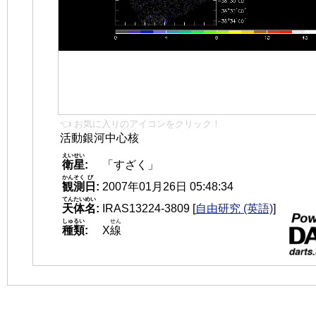
👈 お気に入りのアイコンをクリック！
活動銀河中心核
えいせい
衛星
:
「すざく」
かんそく
び
観測
日
:
2007年01月26日 05:48:34
てんたいめい
天体名
:
IRAS13224-3809
[
自由研究 (英語)
]
しゅるい
せん
種類
:
X
線