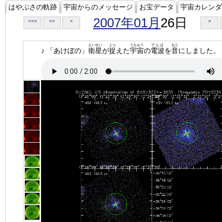
はやぶさの軌跡
宇宙からのメッセージ
お宝データ
宇宙カレンダ
2007年01月
26日
<<<
<<
<
>
えいせい
とら
うちゅう
でんぱ
おと
♪ 「あけぼの」
衛星
が
捉
えた
宇宙
の
電波
を
音
にしました。