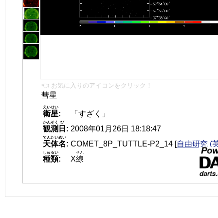
👈 お気に入りのアイコンをクリック！
彗星
えいせい
衛星
:
「すざく」
かんそく
び
観測
日
:
2008年01月26日 18:18:47
てんたいめい
天体名
:
COMET_8P_TUTTLE-P2_14
[
自由研究 (
しゅるい
せん
種類
:
X
線