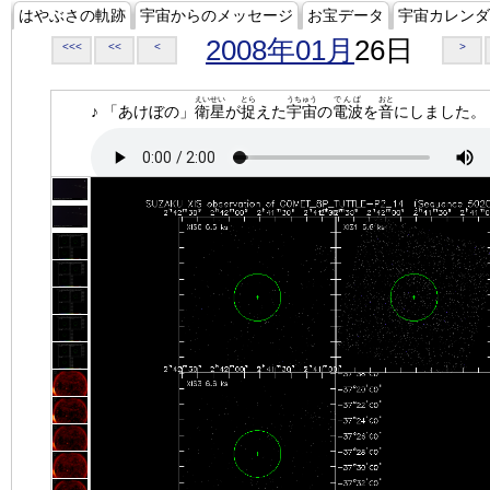
はやぶさの軌跡
宇宙からのメッセージ
お宝データ
宇宙カレンダ
2008年01月
26日
<<<
<<
<
>
えいせい
とら
うちゅう
でんぱ
おと
♪ 「あけぼの」
衛星
が
捉
えた
宇宙
の
電波
を
音
にしました。