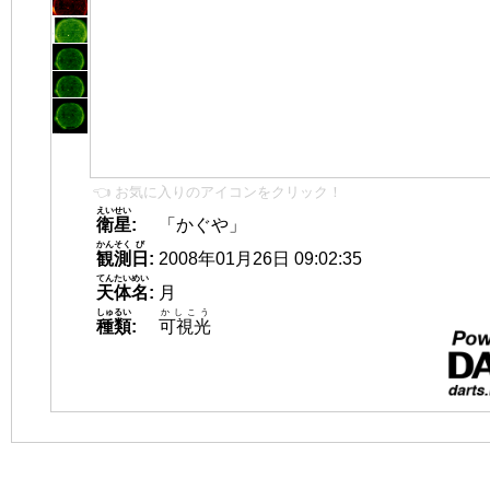
👈 お気に入りのアイコンをクリック！
えいせい
衛星
:
「かぐや」
かんそく
び
観測
日
:
2008年01月26日 09:02:35
てんたいめい
天体名
:
月
しゅるい
かしこう
種類
:
可視光