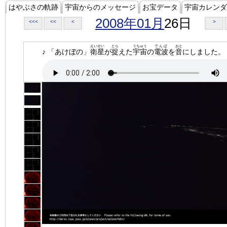
はやぶさの軌跡
宇宙からのメッセージ
お宝データ
宇宙カレンダ
2008年01月
26日
<<<
<<
<
>
えいせい
とら
うちゅう
でんぱ
おと
♪ 「あけぼの」
衛星
が
捉
えた
宇宙
の
電波
を
音
にしました。