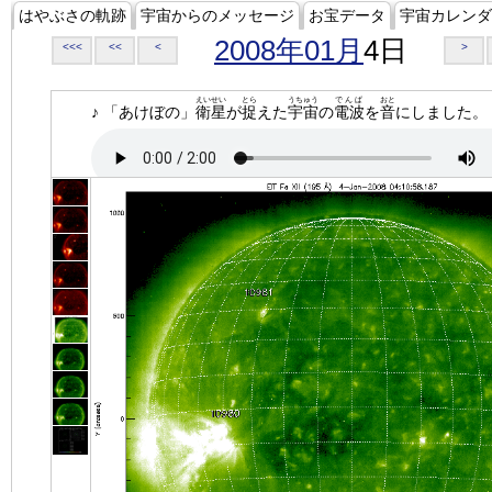
はやぶさの軌跡
宇宙からのメッセージ
お宝データ
宇宙カレンダ
2008年01月
4日
<<<
<<
<
>
えいせい
とら
うちゅう
でんぱ
おと
♪ 「あけぼの」
衛星
が
捉
えた
宇宙
の
電波
を
音
にしました。