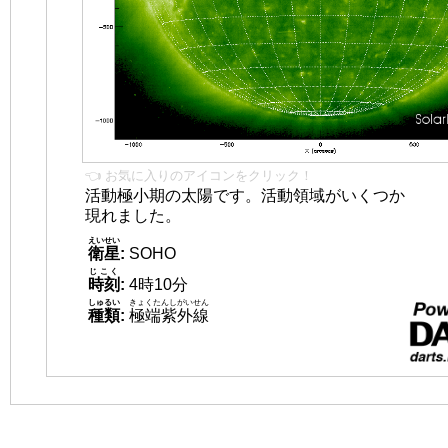
👈 お気に入りのアイコンをクリック！
活動極小期の太陽です。活動領域がいくつか
現れました。
えいせい
衛星
:
SOHO
じこく
時刻
:
4時10分
しゅるい
きょくたんしがいせん
種類
:
極端紫外線