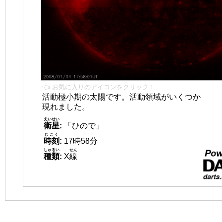
👈 お気に入りのアイコンをクリック！
活動極小期の太陽です。活動領域がいくつか
現れました。
えいせい
衛星
:
「ひので」
じこく
時刻
:
17時58分
しゅるい
せん
種類
:
X
線