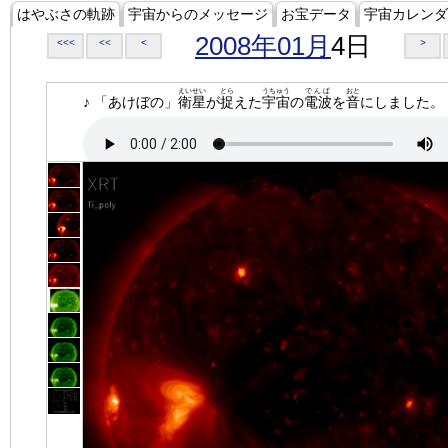
はやぶさの軌跡
宇宙からのメッセージ
お宝データ
宇宙カレンダ
2008年01月
4日
<<<
<<
<
>
えいせい
とら
うちゅう
でんぱ
おと
♪ 「あけぼの」
衛星
が
捉
えた
宇宙
の
電波
を
音
にしました。