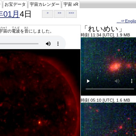
ジ
お宝データ
宇宙カレンダー
宇宙 xR
年01月
4日
>
>>
>>>
…☞Engli
「れいめい」
うちゅう
でんぱ
おと
宇宙
の
電波
を
音
にしました。
時刻 11:34 [UTC], 1.9 MB
時刻 05:10 [UTC], 1.6 MB