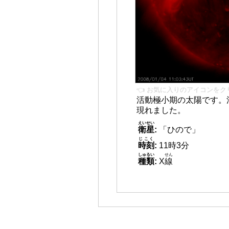
👈 お気に入りのアイコンをク
活動極小期の太陽です。
現れました。
えいせい
衛星
:
「ひので」
じこく
時刻
:
11時3分
しゅるい
せん
種類
:
X
線