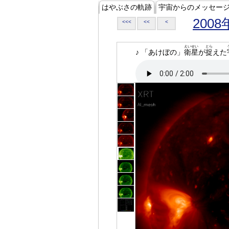
はやぶさの軌跡
宇宙からのメッセー
2008
<<<
<<
<
えいせい
とら
♪ 「あけぼの」
衛星
が
捉
えた