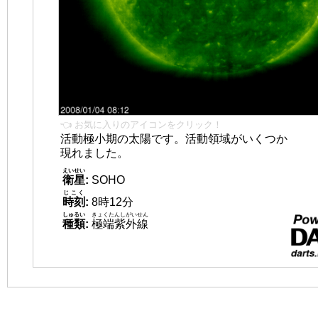
👈 お気に入りのアイコンをクリック！
活動極小期の太陽です。活動領域がいくつか
現れました。
えいせい
衛星
:
SOHO
じこく
時刻
:
8時12分
しゅるい
きょくたんしがいせん
種類
:
極端紫外線