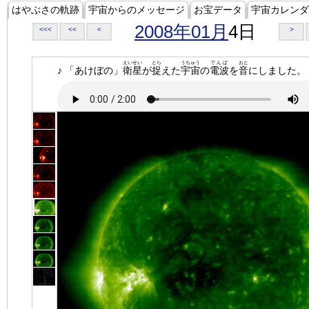
はやぶさの軌跡
宇宙からのメッセージ
お宝データ
宇宙カレンダ
2008年01月
4日
<<<
<<
<
>
えいせい
とら
うちゅう
でんぱ
おと
♪ 「あけぼの」
衛星
が
捉
えた
宇宙
の
電波
を
音
にしました。