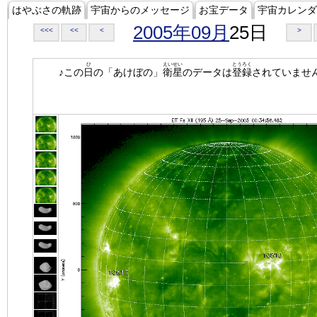
はやぶさの軌跡
宇宙からのメッセージ
お宝データ
宇宙カレンダ
2005年09月
25日
<<<
<<
<
>
ひ
えいせい
とうろく
♪この
日
の「あけぼの」
衛星
のデータは
登録
されていませ