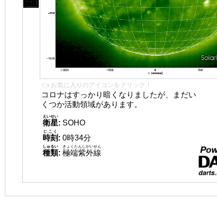
👈 お気に入りのアイコンをクリック！
コロナはすっかり暗くなりましたが、まだい
くつか活動領域があります。
えいせい
衛星
:
SOHO
じこく
時刻
:
0時34分
しゅるい
きょくたんしがいせん
種類
:
極端紫外線