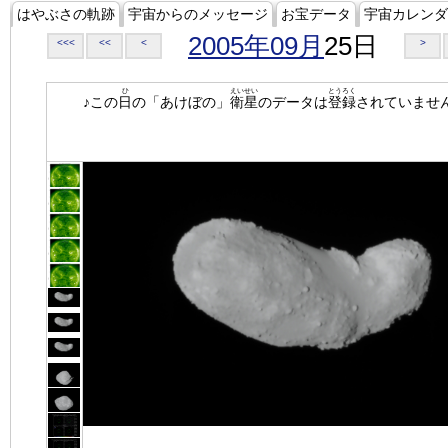
はやぶさの軌跡
宇宙からのメッセージ
お宝データ
宇宙カレンダ
2005年09月
25日
<<<
<<
<
>
ひ
えいせい
とうろく
♪この
日
の「あけぼの」
衛星
のデータは
登録
されていませ