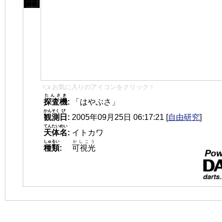
👈 お気に入りのアイコンをクリック！
たんさき
探査機
:
「はやぶさ」
かんそく
び
観測
日
:
2005年09月25日 06:17:21
[
自由研究
]
てんたいめい
天体名
:
イトカワ
しゅるい
かしこう
種類
:
可視光