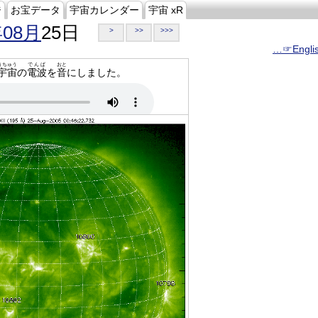
ジ
お宝データ
宇宙カレンダー
宇宙 xR
年08月
25日
>
>>
>>>
…☞Engli
うちゅう
でんぱ
おと
宇宙
の
電波
を
音
にしました。