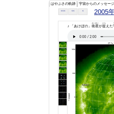
はやぶさの軌跡
宇宙からのメッセー
2005
<<<
<<
<
えいせい
とら
♪ 「あけぼの」
衛星
が
捉
えた