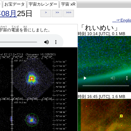
ジ
お宝データ
宇宙カレンダー
宇宙 xR
年08月
25日
>
>>
>>>
…☞Engli
「れいめい」
うちゅう
でんぱ
おと
宇宙
の
電波
を
音
にしました。
時刻 10:14 [UTC], 0.1 MB
時刻 16:45 [UTC], 1.6 MB