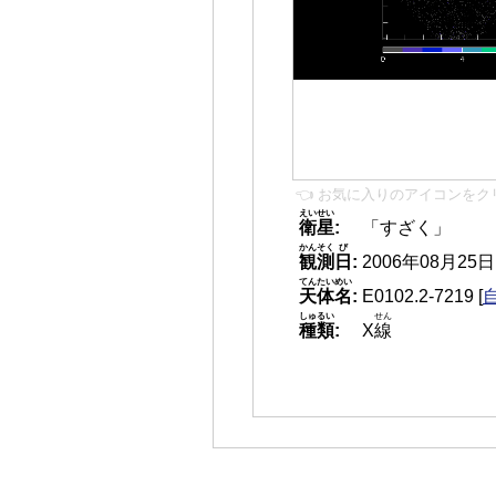
👈 お気に入りのアイコンをク
えいせい
衛星
:
「すざく」
かんそく
び
観測
日
:
2006年08月25日 0
てんたいめい
天体名
:
E0102.2-7219
[
しゅるい
せん
種類
:
X
線