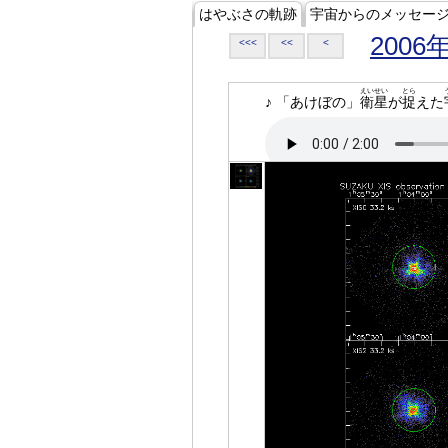
はやぶさの軌跡
宇宙からのメッセー
2006
<<<
<<
<
えいせい
とら
♪ 「あけぼの」
衛星
が
捉
えた