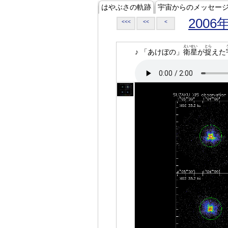
はやぶさの軌跡
宇宙からのメッセー
2006
<<<
<<
<
えいせい
とら
♪ 「あけぼの」
衛星
が
捉
えた