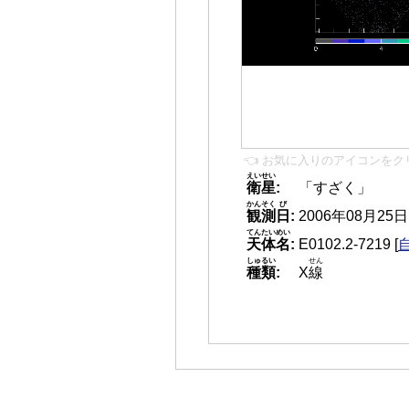
👈 お気に入りのアイコンをク
えいせい
衛星
:
「すざく」
かんそく
び
観測
日
:
2006年08月25日 0
てんたいめい
天体名
:
E0102.2-7219
[
しゅるい
せん
種類
:
X
線