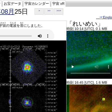
ジ
お宝データ
宇宙カレンダー
宇宙 xR
年08月
25日
>
>>
>>>
…☞Engli
「れいめい」
うちゅう
でんぱ
おと
宇宙
の
電波
を
音
にしました。
時刻 10:14 [UTC], 0.1 MB
時刻 16:45 [UTC], 1.6 MB