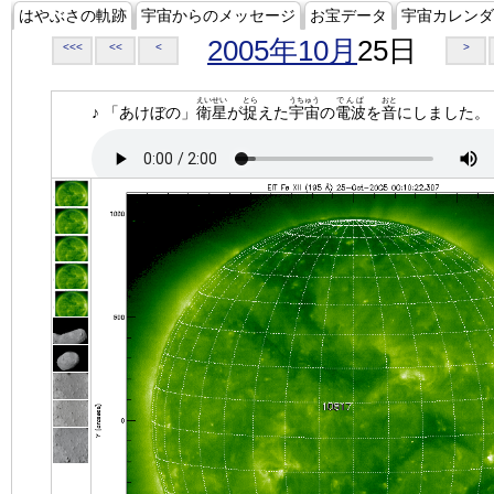
はやぶさの軌跡
宇宙からのメッセージ
お宝データ
宇宙カレンダ
2005年10月
25日
<<<
<<
<
>
えいせい
とら
うちゅう
でんぱ
おと
♪ 「あけぼの」
衛星
が
捉
えた
宇宙
の
電波
を
音
にしました。