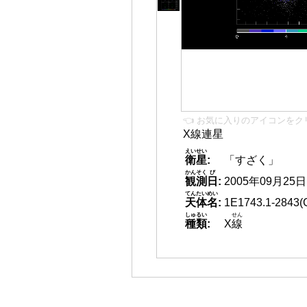
👈 お気に入りのアイコンをク
X線連星
えいせい
衛星
:
「すざく」
かんそく
び
観測
日
:
2005年09月25日 1
てんたいめい
天体名
:
1E1743.1-2843
しゅるい
せん
種類
:
X
線