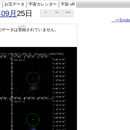
ジ
お宝データ
宇宙カレンダー
宇宙 xR
年09月
25日
>
>>
>>>
…☞Engli
とうろく
のデータは
登録
されていません。