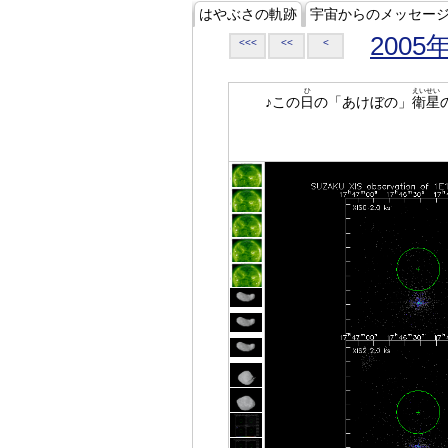
はやぶさの軌跡
宇宙からのメッセー
2005
<<<
<<
<
ひ
えいせい
♪この
日
の「あけぼの」
衛星