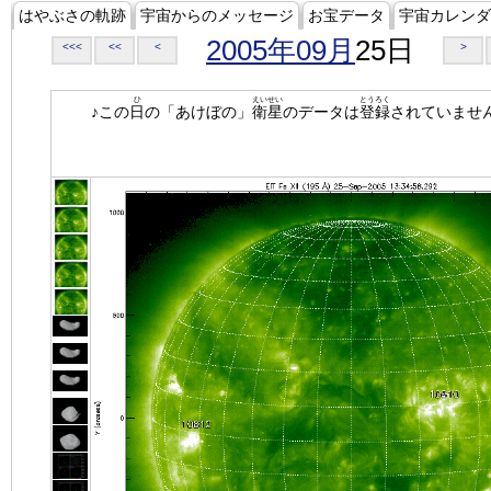
はやぶさの軌跡
宇宙からのメッセージ
お宝データ
宇宙カレンダ
2005年09月
25日
<<<
<<
<
>
ひ
えいせい
とうろく
♪この
日
の「あけぼの」
衛星
のデータは
登録
されていませ