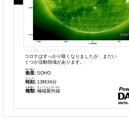
👈 お気に入りのアイコンをクリック！
コロナはすっかり暗くなりましたが、まだい
くつか活動領域があります。
えいせい
衛星
:
SOHO
じこく
時刻
:
13時34分
しゅるい
きょくたんしがいせん
種類
:
極端紫外線