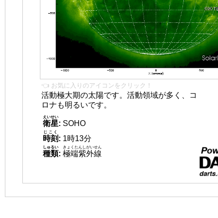
👈 お気に入りのアイコンをクリック！
活動極大期の太陽です。活動領域が多く、コ
ロナも明るいです。
えいせい
衛星
:
SOHO
じこく
時刻
:
1時13分
しゅるい
きょくたんしがいせん
種類
:
極端紫外線