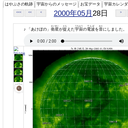
はやぶさの軌跡
宇宙からのメッセージ
お宝データ
宇宙カレンダ
2000年05月
28日
<<<
<<
<
>
えいせい
とら
うちゅう
でんぱ
おと
♪ 「あけぼの」
衛星
が
捉
えた
宇宙
の
電波
を
音
にしました。