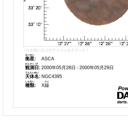
👈 お気に入りのアイコンをクリック！
えいせい
衛星
:
ASCA
かんそく
び
観測
日
:
2000年05月28日 - 2000年05月29日
てんたいめい
天体名
:
NGC4395
しゅるい
せん
種類
:
X
線