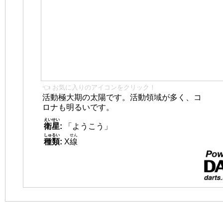
👈 お気に入りのアイコンをクリック！
活動極大期の太陽です。活動領域が多く、コ
ロナも明るいです。
えいせい
衛星
:
「ようこう」
しゅるい
せん
種類
:
X
線