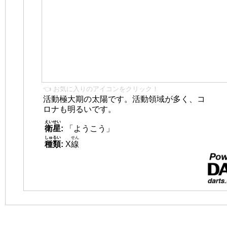
👈 お気に入りのアイコンをクリック！
活動極大期の太陽です。活動領域が多く、コ
ロナも明るいです。
えいせい
衛星
:
「ようこう」
しゅるい
せん
種類
:
X
線