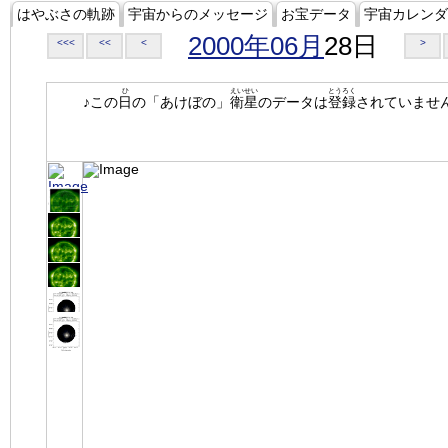
はやぶさの軌跡
宇宙からのメッセージ
お宝データ
宇宙カレンダ
2000年06月
28日
<<<
<<
<
>
ひ
えいせい
とうろく
♪この
日
の「あけぼの」
衛星
のデータは
登録
されていませ