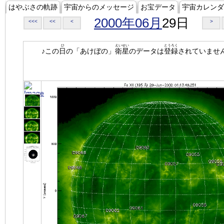
はやぶさの軌跡
宇宙からのメッセージ
お宝データ
宇宙カレンダ
2000年06月
29日
<<<
<<
<
>
ひ
えいせい
とうろく
♪この
日
の「あけぼの」
衛星
のデータは
登録
されていませ