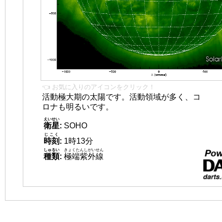
👈 お気に入りのアイコンをクリック！
活動極大期の太陽です。活動領域が多く、コ
ロナも明るいです。
えいせい
衛星
:
SOHO
じこく
時刻
:
1時13分
しゅるい
きょくたんしがいせん
種類
:
極端紫外線