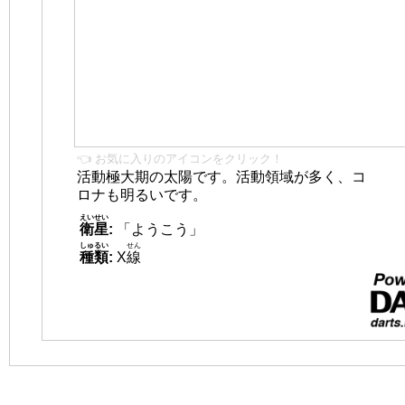
👈 お気に入りのアイコンをクリック！
活動極大期の太陽です。活動領域が多く、コ
ロナも明るいです。
えいせい
衛星
:
「ようこう」
しゅるい
せん
種類
:
X
線