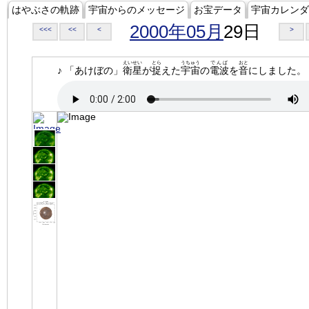
はやぶさの軌跡
宇宙からのメッセージ
お宝データ
宇宙カレンダ
2000年05月
29日
<<<
<<
<
>
えいせい
とら
うちゅう
でんぱ
おと
♪ 「あけぼの」
衛星
が
捉
えた
宇宙
の
電波
を
音
にしました。