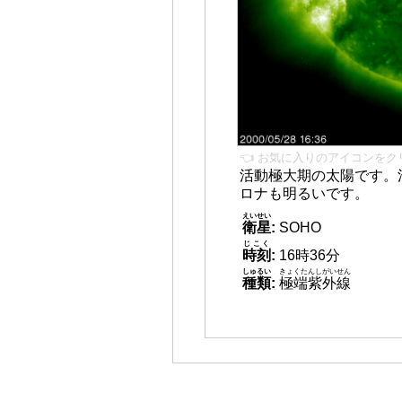
👈 お気に入りのアイコンをク
活動極大期の太陽です。
ロナも明るいです。
えいせい
衛星
:
SOHO
じこく
時刻
:
16時36分
しゅるい
きょくたんしがいせん
種類
:
極端紫外線