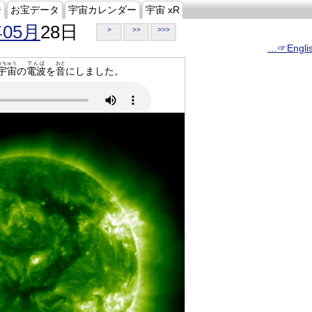
ジ
お宝データ
宇宙カレンダー
宇宙 xR
年05月
28日
>
>>
>>>
…☞Engli
うちゅう
でんぱ
おと
宇宙
の
電波
を
音
にしました。