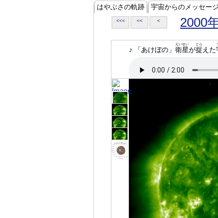
はやぶさの軌跡
宇宙からのメッセー
2000
<<<
<<
<
えいせい
とら
♪ 「あけぼの」
衛星
が
捉
えた