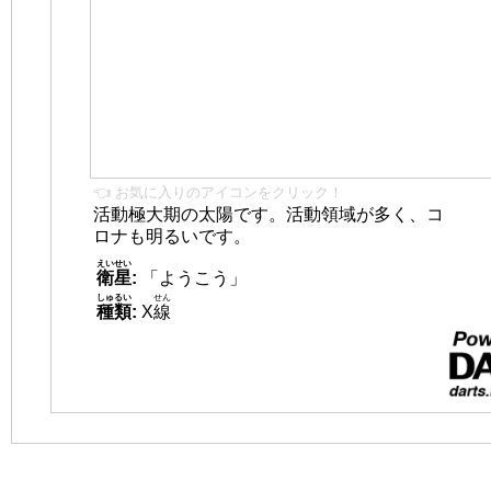
👈 お気に入りのアイコンをクリック！
活動極大期の太陽です。活動領域が多く、コ
ロナも明るいです。
えいせい
衛星
:
「ようこう」
しゅるい
せん
種類
:
X
線