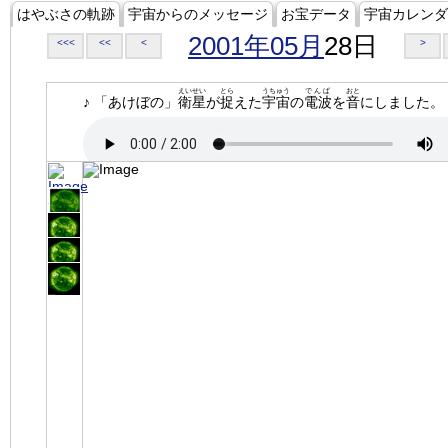
はやぶさの軌跡
宇宙からのメッセージ
お宝データ
宇宙カレンダ
2001年05月
28日
<<<
<<
<
>
えいせい
とら
うちゅう
でんぱ
おと
♪ 「あけぼの」
衛星
が
捉
えた
宇宙
の
電波
を
音
にしました。