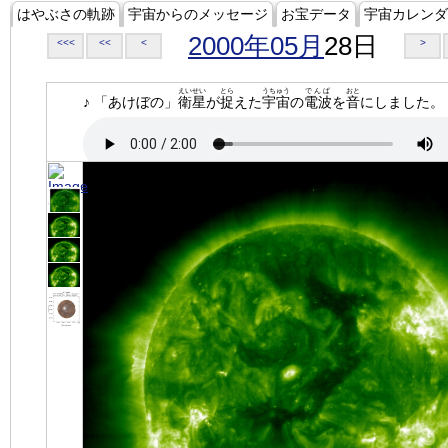
はやぶさの軌跡
宇宙からのメッセージ
お宝データ
宇宙カレンダ
2000年05月
28日
<<<
<<
<
>
えいせい
とら
うちゅう
でんぱ
おと
♪ 「あけぼの」
衛星
が
捉
えた
宇宙
の
電波
を
音
にしました。