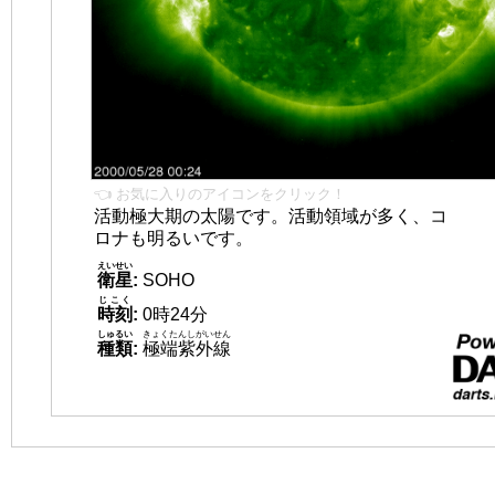
👈 お気に入りのアイコンをクリック！
活動極大期の太陽です。活動領域が多く、コ
ロナも明るいです。
えいせい
衛星
:
SOHO
じこく
時刻
:
0時24分
しゅるい
きょくたんしがいせん
種類
:
極端紫外線