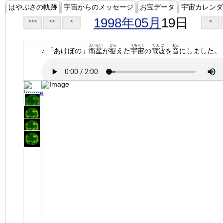
はやぶさの軌跡
宇宙からのメッセージ
お宝データ
宇宙カレンダ
1998年05月
19日
<<<
<<
<
>
えいせい
とら
うちゅう
でんぱ
おと
♪ 「あけぼの」
衛星
が
捉
えた
宇宙
の
電波
を
音
にしました。