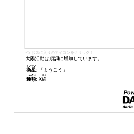
👈 お気に入りのアイコンをクリック！
太陽活動は順調に増加しています。
えいせい
衛星
:
「ようこう」
しゅるい
せん
種類
:
X
線