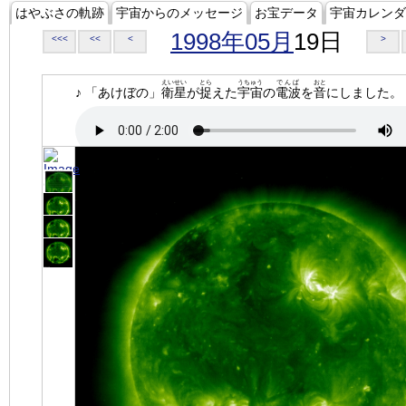
はやぶさの軌跡
宇宙からのメッセージ
お宝データ
宇宙カレンダ
1998年05月
19日
<<<
<<
<
>
えいせい
とら
うちゅう
でんぱ
おと
♪ 「あけぼの」
衛星
が
捉
えた
宇宙
の
電波
を
音
にしました。