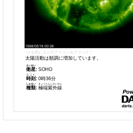
👈 お気に入りのアイコンをクリック！
太陽活動は順調に増加しています。
えいせい
衛星
:
SOHO
じこく
時刻
:
0時36分
しゅるい
きょくたんしがいせん
種類
:
極端紫外線