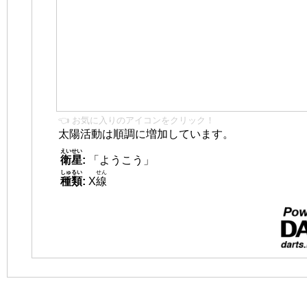
👈 お気に入りのアイコンをクリック！
太陽活動は順調に増加しています。
えいせい
衛星
:
「ようこう」
しゅるい
せん
種類
:
X
線