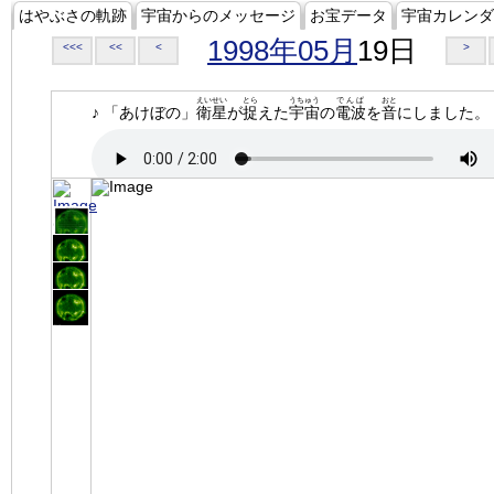
はやぶさの軌跡
宇宙からのメッセージ
お宝データ
宇宙カレンダ
1998年05月
19日
<<<
<<
<
>
えいせい
とら
うちゅう
でんぱ
おと
♪ 「あけぼの」
衛星
が
捉
えた
宇宙
の
電波
を
音
にしました。