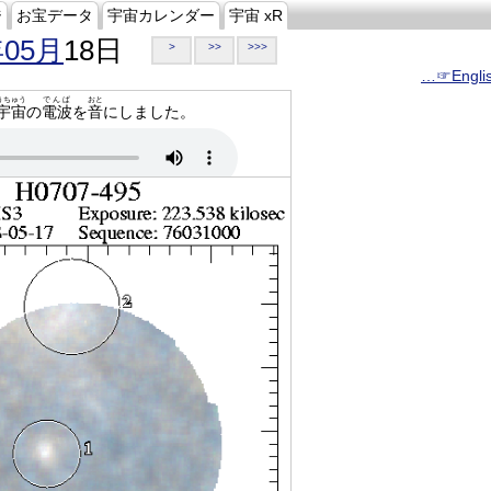
ジ
お宝データ
宇宙カレンダー
宇宙 xR
年05月
18日
>
>>
>>>
…☞Engli
うちゅう
でんぱ
おと
宇宙
の
電波
を
音
にしました。