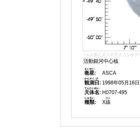
👈 お気に入りのアイコンをク
活動銀河中心核
えいせい
衛星
:
ASCA
かんそく
び
観測
日
:
1998年05月16日
てんたいめい
天体名
:
H0707-495
しゅるい
せん
種類
:
X
線