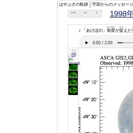
はやぶさの軌跡
宇宙からのメッセー
1998
<<<
<<
<
えいせい
とら
♪ 「あけぼの」
衛星
が
捉
えた