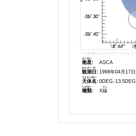
👈 お気に入りのアイコンをク
えいせい
衛星
:
ASCA
かんそく
び
観測
日
:
1998年04月17日
てんたいめい
天体名
:
0DEG.-13.5DEG
しゅるい
せん
種類
:
X
線