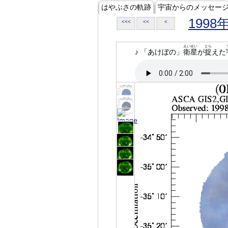
はやぶさの軌跡
宇宙からのメッセー
1998
<<<
<<
<
えいせい
とら
♪ 「あけぼの」
衛星
が
捉
えた