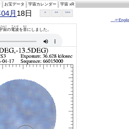
ジ
お宝データ
宇宙カレンダー
宇宙 xR
年04月
18日
>
>>
>>>
…☞Engli
うちゅう
でんぱ
おと
宇宙
の
電波
を
音
にしました。